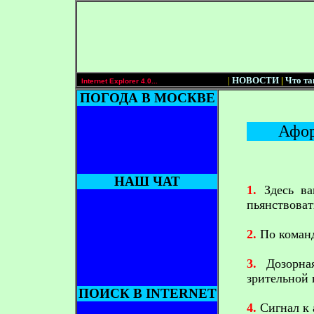
|
НОВОСТИ
|
Что та
Internet Explorer 4.0...
ПОГОДА В МОСКВЕ
Афор
НАШ ЧАТ
1.
Здесь ва
пьянствоват
2.
По команд
3.
Дозорная
зрительной 
ПОИСК В INTERNET
4.
Сигнал к а