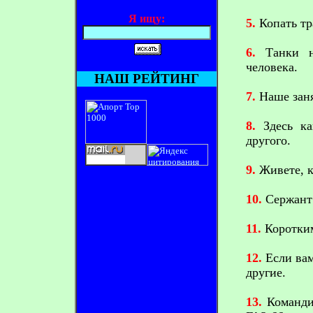
Я ищу:
5.
Копать тр
6.
Танки на
человека.
НАШ РЕЙТИНГ
7.
Наше заня
8.
Здесь ка
другого.
9.
Живете, к
10.
Сержант 
11.
Коротким
12.
Если вам
другие.
13.
Командир