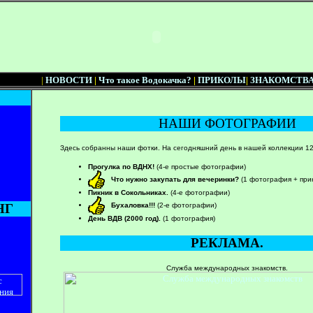
|
НОВОСТИ
|
Что такое Водокачка?
|
ПРИКОЛЫ
|
ЗНАКОМСТВ
НАШИ ФОТОГРАФИИ
Здесь собранны наши фотки. На сегодняшний день в нашей коллекции 1
Прогулка по ВДНХ!
(4-е простые фотографии)
Что нужно закупать для вечеринки?
(1 фотография + при
Пикник в Сокольниках.
(4-е фотографии)
Бухаловка!!!
(2-е фотографии)
НГ
День ВДВ (2000 год).
(1 фотография)
РЕКЛАМА.
Служба международных знакомств.