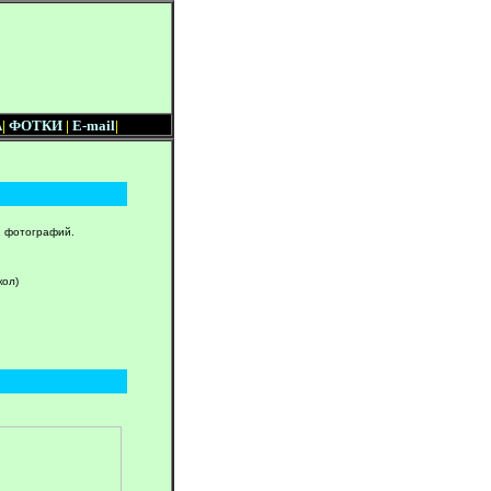
А
|
ФОТКИ
|
E-mail
|
2 фотографий.
кол)